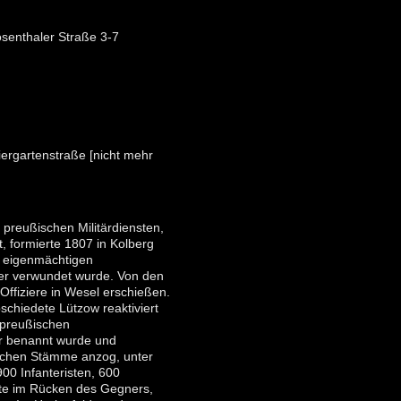
Rosenthaler Straße 3-7
;
iergartenstraße [nicht mehr
 preußischen Militärdiensten,
t, formierte 1807 in Kolberg
m eigenmächtigen
er verwundet wurde. Von den
Offiziere in Wesel erschießen.
schiedete Lützow reaktiviert
tpreußischen
ar benannt wurde und
tschen Stämme anzog, unter
900 Infanteristen, 600
erte im Rücken des Gegners,