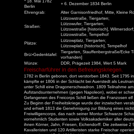
* 18. Mai 1782
+ 6. Dezember 1834 Berlin
Berlin
Ehrengrab:
Alter Garnisonfriedhof, Mitte, Kleine 
Lützowstraße, Tiergarten;
Lützowufer, Tiergarten;
Straßen:
Lützowstraße [historisch], Wilmersdorf
Lützowstraße, Tempelhof
Lützowplatz, Tiergarten;
Plätze:
Lützowplatz [historisch], Tempelhof
Tiergarten, Stauffenbergstraße/Ecke T
Brü>Gedenktafel:
vorhanden]
Münze:
DDR, Prägezeit 1984, Wert 5 Mark
Freischarführer in den Befreiungskriegen.
1782 in Berlin geboren, dort verstorben 1843. Seit 1795 in
kämpfte er 1806 in der Schlacht bei Auerstedt als Leutnan
unter Schill eine Dragonerschwadron. 1809 Teilnahme a
Aufstandsunternehmen (gegen Napoleon), wobei er schw
Gefangenen des Freicorps Schill ließen die Franzosen elf 
Zu Beginn der Freiheitskriege wurde der inzwischen verab
und erhielt 1813 die Genehmigung zur Bildung eines nich
Freiwilligencorps, das nach seiner Montur Schwarze Sch
vornehmlich Studenten sowie Volksakademiker aller deu
ihnen Körner, Jahn, Friesen, Eichendorff. Die zeitweise 2 
Kavalleristen und 120 Artilleristen starke Freischar operi