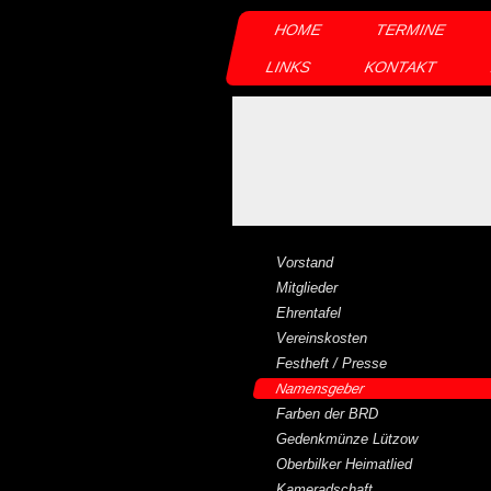
HOME
TERMINE
LINKS
KONTAKT
Vorstand
Mitglieder
Ehrentafel
Vereinskosten
Festheft / Presse
Namensgeber
Farben der BRD
Gedenkmünze Lützow
Oberbilker Heimatlied
Kameradschaft