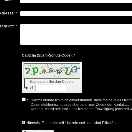
-Adresse:
*
achricht:
*
Captcha (Spam-Schutz-Code): *
Bitte geben Sie den Code ein
↺
*
Hiermit erkläre ich mich einverstanden, dass meine in das Ko
Daten elektronisch gespeichert und zum Zweck der Kontaktauf
werden. Mir ist bekannt, dass ich meine Einwilligung jederzeit 
Hinweis
: Felder, die mit
*
bezeichnet sind, sind Pflichtfelder.