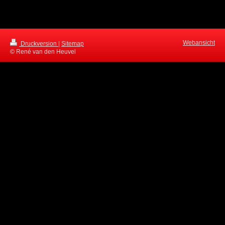
Webansicht
Druckversion
|
Sitemap
© René van den Heuvel