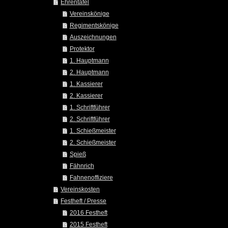
Ehrentafel
Vereinskönige
Regimentskönige
Auszeichnungen
Protektor
1. Hauptmann
2. Hauptmann
1. Kassierer
2. Kassierer
1. Schriftführer
2. Schriftführer
1. Schießmeister
2. Schießmeister
Spieß
Fähnrich
Fahnenoffiziere
Vereinskosten
Festheft / Presse
2016 Festheft
2015 Festheft