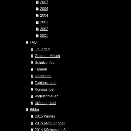
2007
2006
2004
2003
2002
2001
FAQ
Titularfest
Goldene Mösch
Schützenfest
Fahnen
Uniformen
Zapfenstreich
Königssilber
Vogelschießen
Krönungsball
Bilder
2015 Kirmes
2015 Krönungsball
2014 Königsschießen