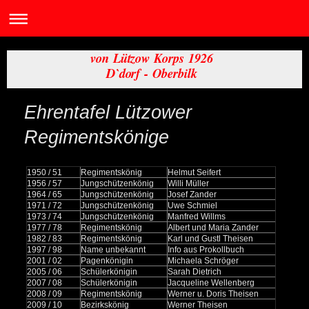
von Lützow Korps 1926
D`dorf - Oberbilk
Ehrentafel Lützower
Regimentskönige
1950 / 51
Regimentskönig
Helmut Seifert
1956 / 57
Jungschützenkönig
Willi Müller
1964 / 65
Jungschützenkönig
Josef Zander
1971 / 72
Jungschützenkönig
Uwe Schmiel
1973 / 74
Jungschützenkönig
Manfred Willms
1977 / 78
Regimentskönig
Albert und Maria Zander
1982 / 83
Regimentskönig
Karl und Gustl Theisen
1997 / 98
Name unbekannt
Info aus Prokollbuch
2001 / 02
Pagenkönigin
Michaela Schröger
2005 / 06
Schülerkönigin
Sarah Dietrich
2007 / 08
Schülerkönigin
Jacqueline Wellenberg
2008 / 09
Regimentskönig
Werner u. Doris Theisen
2009 / 10
Bezirkskönig
Werner Theisen