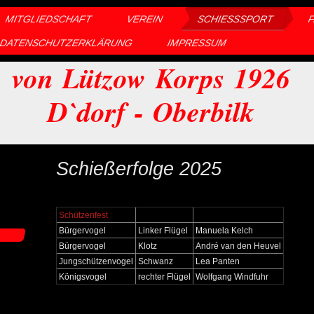
MITGLIEDSCHAFT
VEREIN
SCHIESSSPORT
DATENSCHUTZERKLÄRUNG
IMPRESSUM
von Lützow Korps 1926
D`dorf - Oberbilk
Schießerfolge 2025
Schützenfest
Bürgervogel
Linker Flügel
Manuela Kelch
Bürgervogel
Klotz
André van den Heuvel
Jungschützenvogel
Schwanz
Lea Panten
Königsvogel
rechter Flügel
Wolfgang Windfuhr