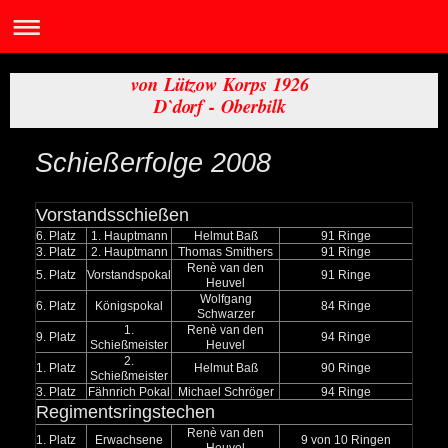
von Lützow Korps 1926
D`dorf - Oberbilk
Schießerfolge 2008
Vorstandsschießen
6. Platz
1. Hauptmann
Helmut Baß
91 Ringe
3. Platz
2. Hauptmann
Thomas Smithers
91 Ringe
Renè van den
5. Platz
Vorstandspokal
91 Ringe
Heuvel
Wolfgang
6. Platz
Königspokal
84 Ringe
Schwarzer
1.
Renè van den
9. Platz
94 Ringe
Schießmeister
Heuvel
2.
1. Platz
Helmut Baß
90 Ringe
Schießmeister
3. Platz
Fähnrich Pokal
Michael Schröger
94 Ringe
Regimentsringstechen
Renè van den
1. Platz
Erwachsene
9 von 10 Ringen
Heuvel