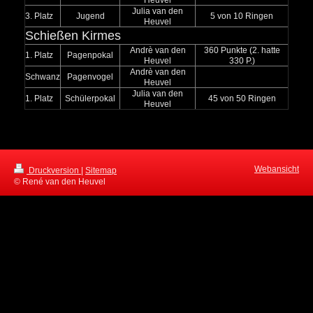
Julia van den
3. Platz
Jugend
5 von 10 Ringen
Heuvel
Schießen Kirmes
Andrè van den
360 Punkte (2. hatte
1. Platz
Pagenpokal
Heuvel
330 P.)
Andrè van den
Schwanz
Pagenvogel
Heuvel
Julia van den
1. Platz
Schülerpokal
45 von 50 Ringen
Heuvel
Webansicht
Druckversion
|
Sitemap
© René van den Heuvel