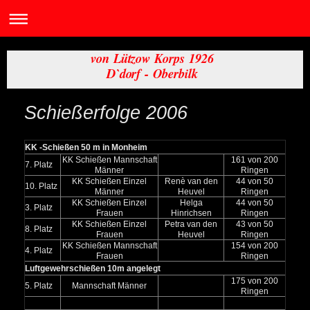
von Lützow Korps 1926
D`dorf - Oberbilk
Schießerfolge 2006
KK -Schießen 50 m in Monheim
KK Schießen Mannschaft
161 von 200
7. Platz
Männer
Ringen
KK Schießen Einzel
Renè van den
44 von 50
10. Platz
Männer
Heuvel
Ringen
KK Schießen Einzel
Helga
44 von 50
3. Platz
Frauen
Hinrichsen
Ringen
KK Schießen Einzel
Petra van den
43 von 50
8. Platz
Frauen
Heuvel
Ringen
KK Schießen Mannschaft
154 von 200
4. Platz
Frauen
Ringen
Luftgewehrschießen 10m angelegt
175 von 200
5. Platz
Mannschaft Männer
Ringen