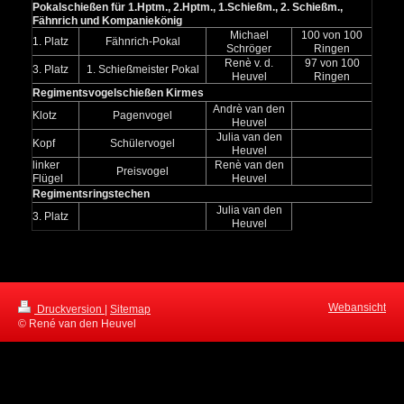
Pokalschießen für 1.Hptm., 2.Hptm., 1.Schießm., 2. Schießm.,
Fähnrich und Kompaniekönig
Michael
100 von 100
1. Platz
Fähnrich-Pokal
Schröger
Ringen
Renè v. d.
97 von 100
3. Platz
1. Schießmeister Pokal
Heuvel
Ringen
Regimentsvogelschießen Kirmes
Andrè van den
Klotz
Pagenvogel
Heuvel
Julia van den
Kopf
Schülervogel
Heuvel
linker
Renè van den
Preisvogel
Flügel
Heuvel
Regimentsringstechen
Julia van den
3. Platz
Heuvel
Webansicht
Druckversion
|
Sitemap
© René van den Heuvel