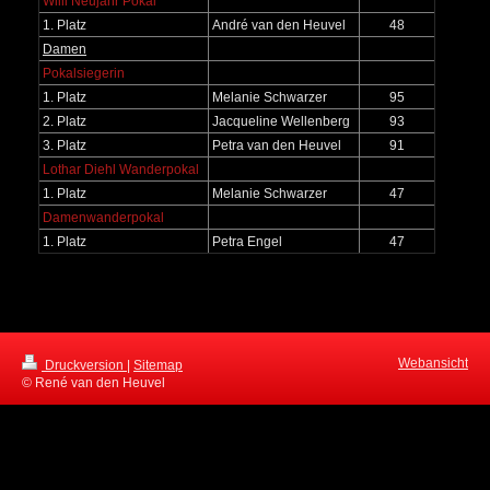
Willi Neujahr Pokal
1. Platz
André van den Heuvel
48
Damen
Pokalsiegerin
1. Platz
Melanie Schwarzer
95
2. Platz
Jacqueline Wellenberg
93
3. Platz
Petra van den Heuvel
91
Lothar Diehl Wanderpokal
1. Platz
Melanie Schwarzer
47
Damenwanderpokal
1. Platz
Petra Engel
47
Webansicht
Druckversion
|
Sitemap
© René van den Heuvel