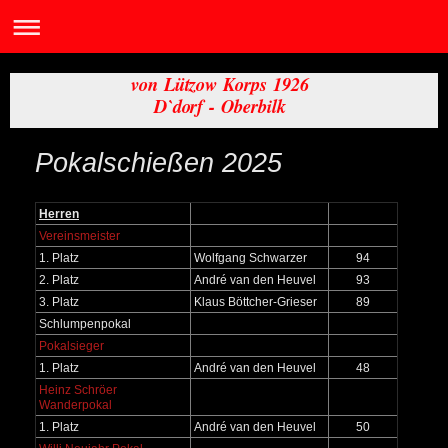
von Lützow Korps 1926
D`dorf - Oberbilk
Pokalschießen 2025
Herren
Vereinsmeister
1. Platz
Wolfgang Schwarzer
94
2. Platz
André van den Heuvel
93
3. Platz
Klaus Böttcher-Grieser
89
Schlumpenpokal
Pokalsieger
1. Platz
André van den Heuvel
48
Heinz Schröer
Wanderpokal
1. Platz
André van den Heuvel
50