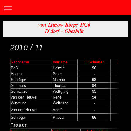
von Lützow Korps 1926
D`dorf - Oberbilk
2010 / 11
Nachname
Vorname
1. Schießen
2. Schi
Baß
Helmut
96
94
Hagen
Peter
-
-
Schröger
Michael
98
97
Smithers
Thomas
94
97
Schwarzer
Wolfgang
95
93
van den Heuvel
Renè
94
93
Windfuhr
Wolfgang
-
-
van den Heuvel
André
-
94
Schröger
Pascal
86
89
Frauen