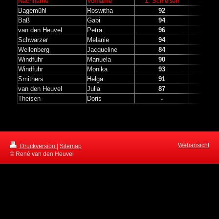
Nachname
Vorname
1. Schießen
2. Sch
Bagemühl
Roswitha
92
9
Baß
Gabi
94
-
van den Heuvel
Petra
96
9
Schwarzer
Melanie
94
9
Wellenberg
Jacqueline
84
-
Windfuhr
Manuela
90
9
Windfuhr
Monika
93
-
Smithers
Helga
91
-
van den Heuvel
Julia
87
9
Theisen
Doris
-
-
Webansicht
Druckversion
|
Sitemap
© René van den Heuvel