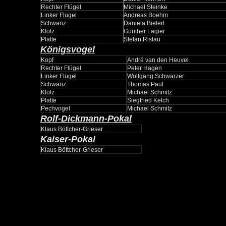
Rechter Flügel
Michael Steinke
Linker Flügel
Andreas Boehm
Schwanz
Daniela Bielert
Klotz
Günther Lagier
Platte
Stefan Ristau
Königsvogel
Kopf
André van den Heuvel
Rechter Flügel
Peter Hagen
Linker Flügel
Wolfgang Schwarzer
Schwanz
Thomas Paul
Klotz
Michael Schmitz
Platte
Siegfried Kelch
Pechvogel
Michael Schmitz
Rolf-Dickmann-Pokal
Klaus Böttcher-Grieser
Kaiser-Pokal
Klaus Böttcher-Grieser