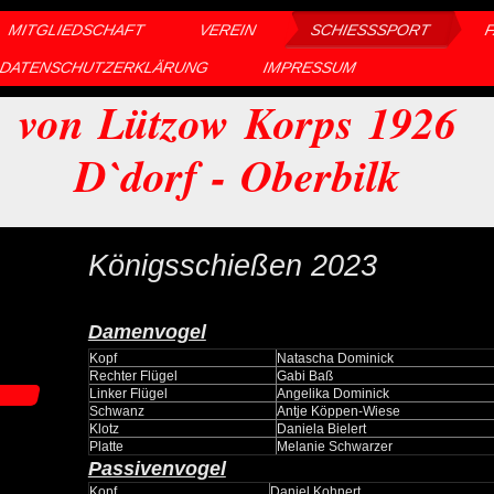
MITGLIEDSCHAFT
VEREIN
SCHIESSSPORT
DATENSCHUTZERKLÄRUNG
IMPRESSUM
von Lützow Korps 1926
D`dorf - Oberbilk
Königsschießen 2023
Damenvogel
Kopf
Natascha Dominick
Rechter Flügel
Gabi Baß
Linker Flügel
Angelika Dominick
Schwanz
Antje Köppen-Wiese
Klotz
Daniela Bielert
Platte
Melanie Schwarzer
Passivenvogel
Kopf
Daniel Kohnert