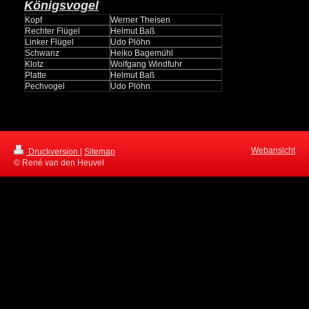
Königsvogel
Kopf
Werner Theisen
Rechter Flügel
Helmut Baß
Linker Flügel
Udo Plöhn
Schwanz
Heiko Bagemühl
Klotz
Wolfgang Windfuhr
Platte
Helmut Baß
Pechvogel
Udo Plöhn
Webansicht
Druckversion
|
Sitemap
© René van den Heuvel