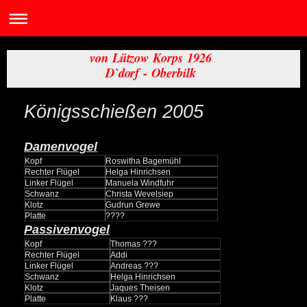
von Lützow Korps 1926
D`dorf - Oberbilk
Königsschießen 2005
Damenvogel
Kopf
Roswitha Bagemühl
Rechter Flügel
Helga Hinrichsen
Linker Flügel
Manuela Windfuhr
Schwanz
Christa Wevelsiep
Klotz
Gudrun Grewe
Platte
????
Passivenvogel
Kopf
Thomas ???
Rechter Flügel
Addi
Linker Flügel
Andreas ???
Schwanz
Helga Hinrichsen
Klotz
Jaques Theisen
Platte
Klaus ???