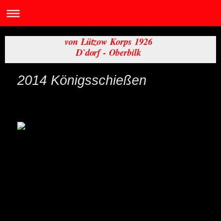
von Lützow Korps 1926
D`dorf - Oberbilk
2014 Königsschießen